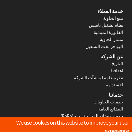
c
r
F
خدمة العملاء
تتبع الحاوية
u
o
نظام تشغيل نافيس
الفاتورة المبدئية
m
o
مسار الحاوية
b
t
البواخر تحت التشغيل
عن الشركة
e
التاريخ
r
اهدافنا
نظرة عامة لمنشآت الشركة
M
الاستدامة
e
خدماتنا
خدمات الحاويات
n
البضائع العامة
خدمات بضائع الدحرجة رورو (RoRo)
u
We use cookies on this website to improve your user
الإجراءات والخدمات الإضافية
experience