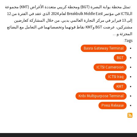
c
تمثل محطة بوابة البصرة (BGT) ومحطة كريبي متعددة الأغراض (KMT) مجموعة
r
الـICTSI في مؤتمر Breakbulk Middle East لعام 2024 الذي عقد في الفترة من 12
إلى 13 فبراير في مركز التجارة العالمي بدبي. من خلال المشاركة كعارضين
u
مشتركين، عرضت BGT وKMT نقاط قوتهما وتخصصاتهما في التعامل مع البضائع
المجزئة و…
m
Tags:
b
Basra Gateway Terminal
BGT
ICTSI Cameroon
ICTSI Iraq
KMT
Kribi Multipurpose Terminal
Press Release