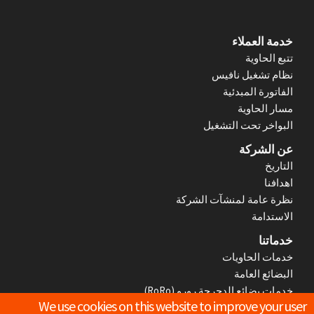
F
خدمة العملاء
تتبع الحاوية
o
نظام تشغيل نافيس
الفاتورة المبدئية
o
مسار الحاوية
t
البواخر تحت التشغيل
عن الشركة
e
التاريخ
r
اهدافنا
نظرة عامة لمنشآت الشركة
M
الاستدامة
e
خدماتنا
خدمات الحاويات
n
البضائع العامة
خدمات بضائع الدحرجة رورو (RoRo)
u
We use cookies on this website to improve your user