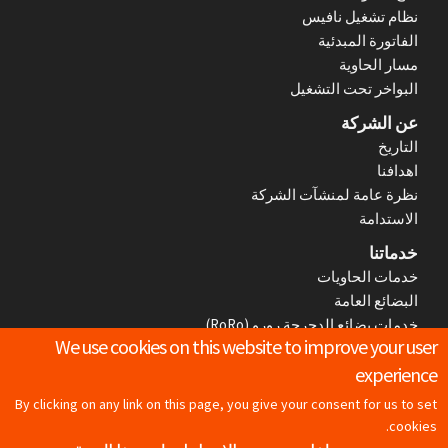
o
نظام تشغيل نافيس
الفاتورة المبدئية
o
مسار الحاوية
t
البواخر تحت التشغيل
عن الشركة
e
التاريخ
r
اهدافنا
نظرة عامة لمنشآت الشركة
M
الاستدامة
e
خدماتنا
خدمات الحاويات
n
البضائع العامة
خدمات بضائع الدحرجة رورو (RoRo)
u
We use cookies on this website to improve your user
الإجراءات والخدمات الإضافية
experience
Health And Safety
By clicking on any link on this page, you give your consent for us to set
القوانين العامة للمحطة
cookies.
الإجراءات والخدمات الإضافية